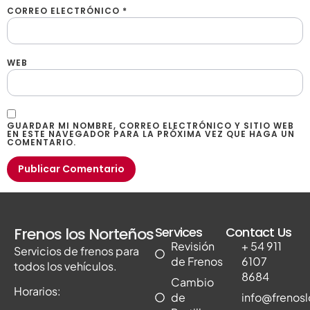
CORREO ELECTRÓNICO
*
WEB
GUARDAR MI NOMBRE, CORREO ELECTRÓNICO Y SITIO WEB
EN ESTE NAVEGADOR PARA LA PRÓXIMA VEZ QUE HAGA UN
COMENTARIO.
Frenos los Norteños
Services
Contact Us
Revisión
+ 54 911
Servicios de frenos para
de Frenos
6107
todos los vehículos.
8684
Cambio
Horarios:
de
info@frenos