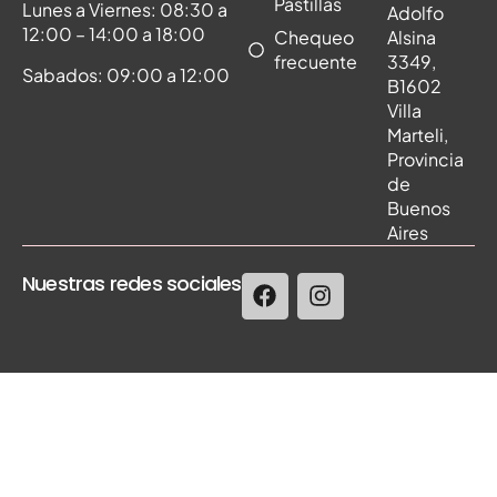
Pastillas
Lunes a Viernes: 08:30 a
Adolfo
12:00 – 14:00 a 18:00
Chequeo
Alsina
frecuente
3349,
Sabados: 09:00 a 12:00
B1602
Villa
Marteli,
Provincia
de
Buenos
Aires
Nuestras redes sociales